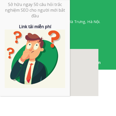
Sở hữu ngay 50 câu hỏi trắc
Liên hệ với chúng tôi
nghiệm SEO cho người mới bắt
đầu
Minori Office, 67A Trương Định,
Hai Bà Trưng,
Hà Nội.
Link tải miễn phí
024.730.555.88
info@ows.vn
Sản phẩm thuộc Công ty Cổ phần OWS Việt Nam