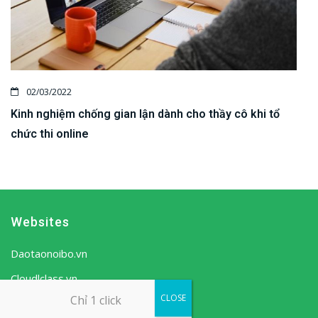
02/03/2022
Kinh nghiệm chống gian lận dành cho thầy cô khi tổ
chức thi online
Websites
Daotaonoibo.vn
Cloudlclass.vn
CLOSE
Chỉ 1 click
Ows
.vn