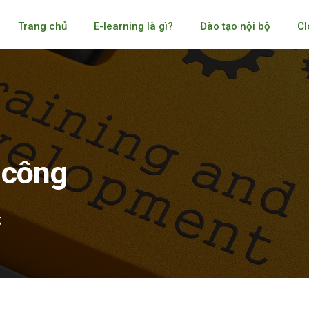
Trang chủ
E-learning là gì?
Đào tạo nội bộ
Cl
 công
g