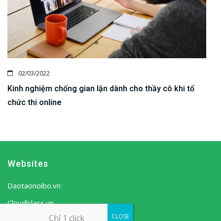
02/03/2022
Kinh nghiệm chống gian lận dành cho thầy cô khi tổ
chức thi online
Websites
Daotaonoibo.vn
Cloudlclass.vn
CLOSE
Chỉ 1 click
Ows
.vn