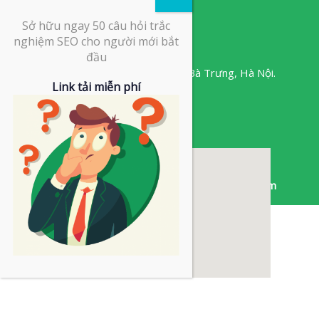
Sở hữu ngay 50 câu hỏi trắc
Liên hệ với chúng tôi
nghiệm SEO cho người mới bắt
đầu
Minori Office, 67A Trương Định,
Hai Bà Trưng,
Hà Nội.
Link tải miễn phí
024.730.555.88
info@ows.vn
Sản phẩm thuộc Công ty Cổ phần OWS Việt Nam