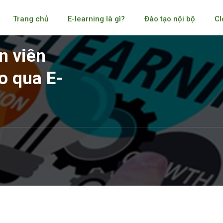
Trang chủ
E-learning là gì?
Đào tạo nội bộ
Cl
n viên
o qua E-