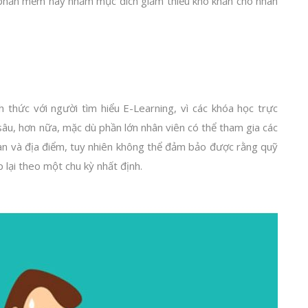
 phần mềm này nhằm mục đích giảm thiểu khó khăn cho nhân
 thức với người tìm hiểu E-Learning, vì các khóa học trực
 sâu, hơn nữa, mặc dù phần lớn nhân viên có thể tham gia các
ian và địa điểm, tuy nhiên không thể đảm bảo được rằng quỹ
p lại theo một chu kỳ nhất định.