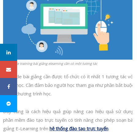
Mỗi slide training bài giảng elearning cần có một tương tác
Mỗi slide bài giảng cần được tổ chức có ít nhất 1 tương tác với
người học. Cần đảm bảo người học tham gia như phần bắt buộc
trong chương trình học.
Đây cũng là cách hiệu quả giúp nâng cao hiệu quả sử dụng
phần mềm đào tạo trực tuyến có tính năng cho phép soạn bài
giảng E-Learning trên
hệ thống đào tạo trực tuyến
.