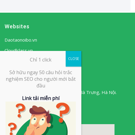
Websites
Daotaonoibo.vn
Cloudlclass.vn
CLOSE
Chỉ 1 click
Ows
.vn
Sở hữu ngay 50 câu hỏi trắc
nghiệm SEO cho người mới bắt
Liên hệ với chúng tôi
đầu
Minori Office, 67A Trương Định,
Hai Bà Trưng,
Hà Nội.
Link tải miễn phí
024.730.555.88
info@ows.vn