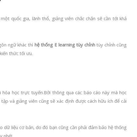
một quốc gia, lãnh thổ, giảng viên chắc chắn sẽ cần tới khả
gôn ngữ khác thì
hệ thống E learning tùy chỉnh
tùy chỉnh cũng
iến thức tối ưu.
hai hóa học trực tuyến.Bởi thông qua các báo cáo này mà học
 tập và giảng viên cũng sẽ xác định được cách hữu ích để cải
áo dữ liệu cơ bản, do đó bạn cũng cần phải đảm bảo hệ thống
y nhé!