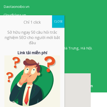
Daotaonoibo.vn
Cloudlclass.vn
CLOSE
Chỉ 1 click
Ows
.vn
Sở hữu ngay 50 câu hỏi trắc
Liên hệ với chúng tôi
nghiệm SEO cho người mới bắt
đầu
Minori Office, 67A Trương Định,
Hai Bà Trưng,
Hà Nội.
Link tải miễn phí
024.730.555.88
info@ows.vn
Sản phẩm thuộc Công ty Cổ phần OWS Việt Nam