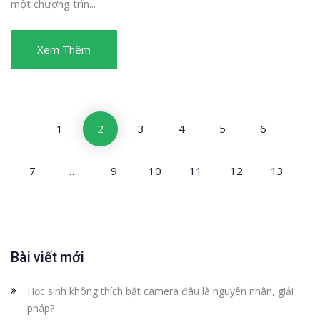
một chương trìn...
Xem Thêm
1
2
3
4
5
6
7
…
9
10
11
12
13
Bài viết mới
Học sinh không thích bật camera đâu là nguyên nhân, giải
pháp?