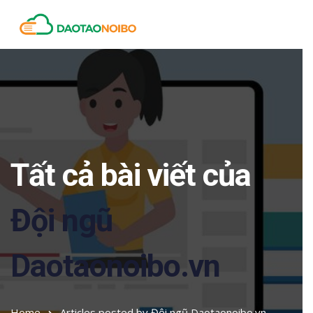
Tất cả bài viết của
Đội ngũ
Daotaonoibo.vn
Home
Articles posted by Đội ngũ Daotaonoibo.vn